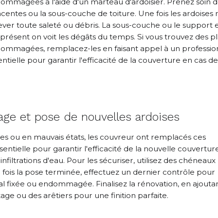
ommagées à l'aide d'un marteau d'ardoisier. Prenez soin d
acentes ou la sous-couche de toiture. Une fois les ardoises 
ever toute saleté ou débris. La sous-couche ou le support en
 présent on voit les dégâts du temps. Si vous trouvez des p
ommagées, remplacez-les en faisant appel à un profession
ntielle pour garantir l'efficacité de la couverture en cas de
age et pose de nouvelles ardoises
s ou en mauvais états, les couvreur ont remplacés ces
ntielle pour garantir l'efficacité de la nouvelle couverture
nfiltrations d'eau. Pour les sécuriser, utilisez des chéneaux
e fois la pose terminée, effectuez un dernier contrôle pour
l fixée ou endommagée. Finalisez la rénovation, en ajouta
e ou des arêtiers pour une finition parfaite.