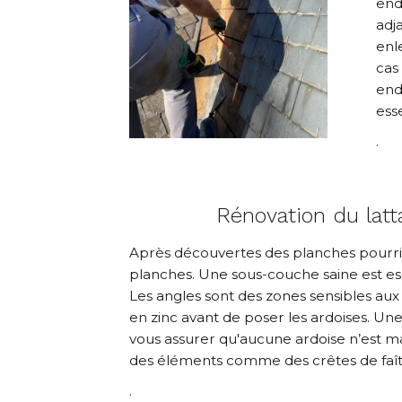
end
adj
enl
cas
end
esse
.
Rénovation du latt
Après découvertes des planches pourrie
planches. Une sous-couche saine est esse
Les angles sont des zones sensibles aux i
en zinc avant de poser les ardoises. Un
vous assurer qu'aucune ardoise n’est ma
des éléments comme des crêtes de faîtag
.