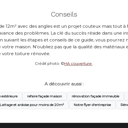
Conseils
de 12m² avec des angles est un projet couteux mais tout à 
 avance des problèmes. La clé du succès réside dans une i
n suivant les étapes et conseils de ce guide, vous pourrez
e votre maison. N'oubliez pas que la qualité des matériaux e
de votre toiture rénovée.
Crédit photo: ©
HA couverture
.
A découvrir aussi :
 extérieure
refaire façade maison
rénovation façade immeuble
Lattage et ardoise pour moins de 20m²
Notre flyer d'entreprise
Réno